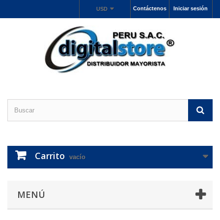
Contáctenos
Iniciar sesión
USD
Carrito
vacío
MENÚ