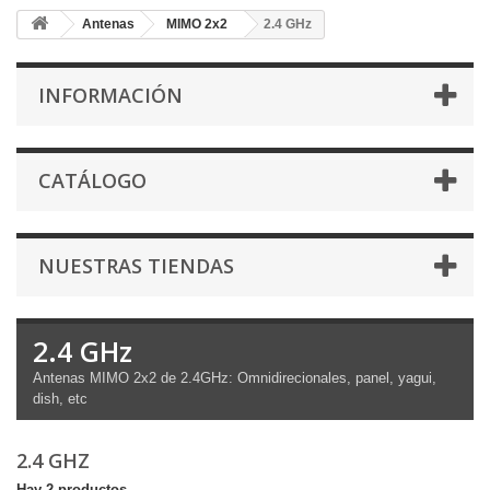
Antenas
MIMO 2x2
2.4 GHz
INFORMACIÓN
CATÁLOGO
NUESTRAS TIENDAS
2.4 GHz
Antenas MIMO 2x2 de 2.4GHz: Omnidirecionales, panel, yagui,
dish, etc
2.4 GHZ
Hay 2 productos.