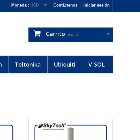
Moneda :
USD
Contáctenos
Iniciar sesión
Carrito
vacío
h
Teltonika
Ubiquiti
V-SOL