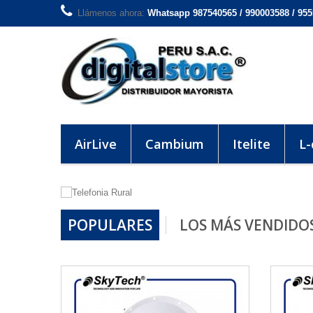
Llámenos ahora:
Whatsapp 987540565 / 990003588 / 95
AirLive
Cambium
Itelite
L
POPULARES
LOS MÁS VENDIDO