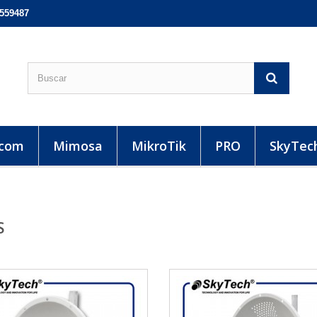
5559487
-com
Mimosa
MikroTik
PRO
SkyTec
S