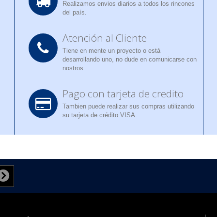
Realizamos envios diarios a todos los rincones
del país.
Atención al Cliente
Tiene en mente un proyecto o está
desarrollando uno, no dude en comunicarse con
nostros.
Pago con tarjeta de credito
Tambien puede realizar sus compras utilizando
su tarjeta de crédito VISA.