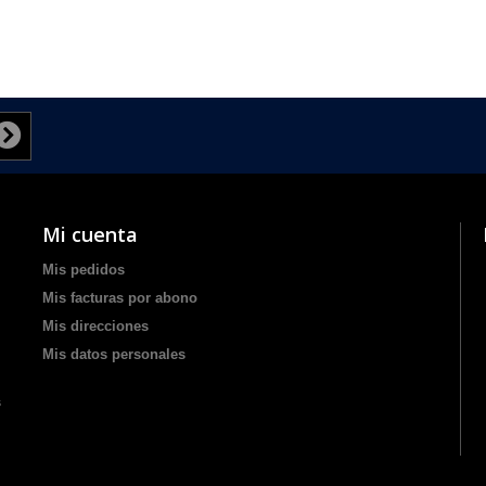
Mi cuenta
Mis pedidos
Mis facturas por abono
Mis direcciones
Mis datos personales
s