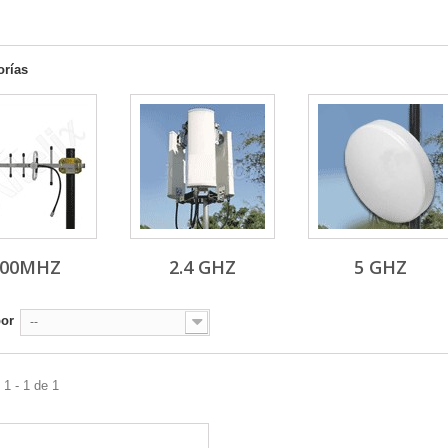
orías
900MHZ
2.4 GHZ
5 GHZ
por
--
1 - 1 de 1