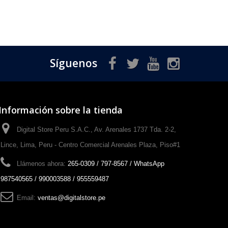
Síguenos
Información sobre la tienda
Digital Store Peru S.A.C., Av. Arenales 1737 Tda. 2-2,
Lince, Lima, Peru - Centro Comercial Arenales Plaza, Piso#1
Llámenos ahora:
265-0309 / 797-8567 / WhatsApp
987540565 / 990003588 / 955559487
Email:
ventas@digitalstore.pe