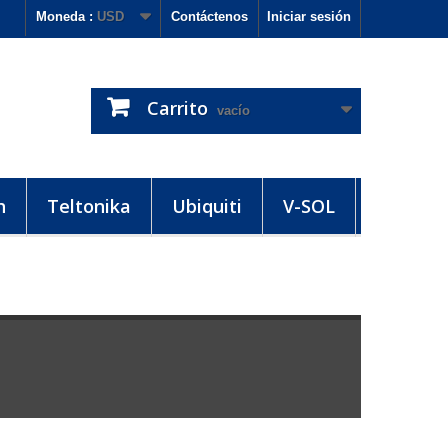
Moneda :
USD
Contáctenos
Iniciar sesión
Carrito
vacío
h
Teltonika
Ubiquiti
V-SOL