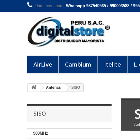
Llámenos ahora:
Whatsapp 987540565 / 990003588 / 95
AirLive
Cambium
Itelite
L
Antenas
SISO
SISO
Ant
900MHz