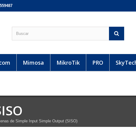
5559487
-com
Mimosa
MikroTik
PRO
SkyTec
SISO
enas de Simple Input Simple Output (SISO)