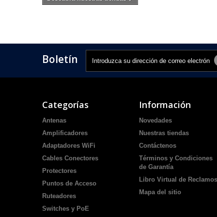
Boletín
Categorías
Información
Antenas
Novedades
Amplificadores
Nuestras tiendas
Adaptadores WiFi
Contáctenos
Cables Conectores
Términos y Condiciones
de Garantía
Protectores
Libro Virtual de Reclamo
Puntos de Acceso
Mapa del sitio
Ruteadores
Switches y PoE